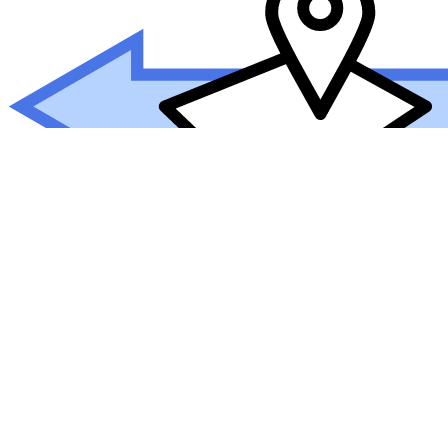
Внимание! Зона поиска автоматически расширена.
Показаны в том числе салоны красоты из соседних районов. Ре

Настройки таблицы





Сортировка
Предпочтения
Фильтр
Цены
Столбцы
*
*
*
*
*
На карте
*

По вашему запросу ничего не найдено, попробуйте расширить