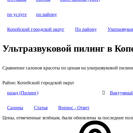
по услуге
по району
Копейский городской округ
По району
Ультразвуко
Ультразвуковой пилинг
в Коп
Сравнение салонов красоты по ценам на ультразвуковой пили
Район:
Копейский городской округ
назад
(Пилинг)

Вакуумный
Салоны
Статья
Вопрос - Ответ
Цены, отмеченные
зелёным
, были обновлены за последние пол