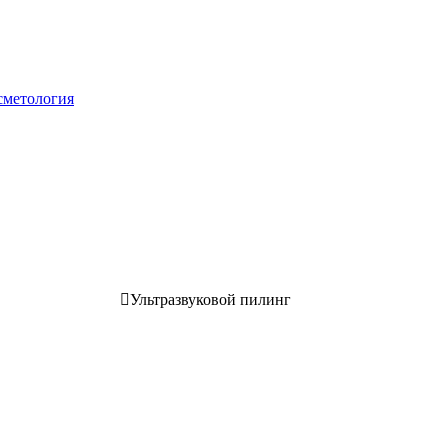
сметология

Ультразвуковой пилинг