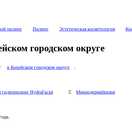
вой пилинг
Пилинг
Эстетическая косметология
Ко
ейском городском округе
нг
в Копейском городском округе
.
 гидропилинг HydraFacial

Микродермабразия
года.