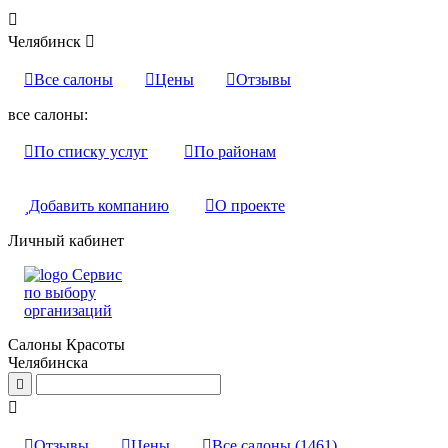

Челябинск


Все салоны

Цены

Отзывы
все салоны:

По списку услуг

По районам

Добавить компанию

О проекте
Личный кабинет
Сервис
по выбору
организаций
Салоны Красоты
Челябинска



Отзывы

Цены

Все салоны
(1461)